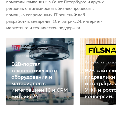
помогали компаниям в Санкт-Петербурге и других
регионах оптимизировать бизнес-процессы с
помощью современных IT-решений: веб-
разработки, внедрения 1С и Битрикс24, интернет-
маркетинга и технической поддержки.
Разработка сайтов
Разработка сайто
B2B-портал
технологического
B2B-сайт фи
оборудования и
гидравлики
материалов с
интеграцией
интеграцией 1С и CRM
УНФ и рост
Битрикс24
конверсии