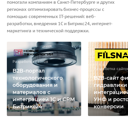
помогали компаниям в Санкт-Петербурге и других
регионах оптимизировать бизнес-процессы с
помощью современных IT-решений: веб-
разработки, внедрения 1С и Битрикс24, интернет-
маркетинга и технической поддержки.
Разработка сайтов
Разработка сайто
B2B-портал
технологического
B2B-сайт фи
оборудования и
гидравлики
материалов с
интеграцией
интеграцией 1С и CRM
УНФ и рост
Битрикс24
конверсии