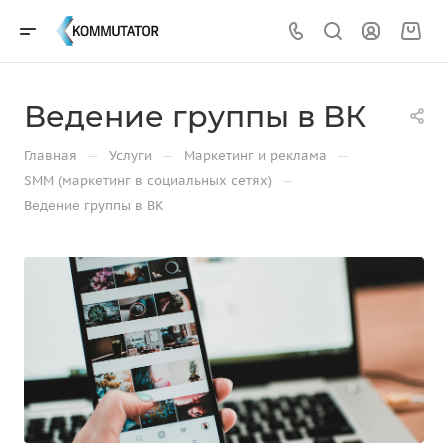
Ведение группы в ВК
—
—
—
Главная
Услуги
Маркетинг и реклама
—
SMM (маркетинг в социальных сетях)
Ведение группы в ВК