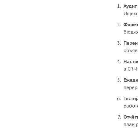
Аудит
Ищем 
Форми
бюдже
Перен
объяв
Настр
в CRM
Ежедн
перер
Тести
работ
Отчёт
план 