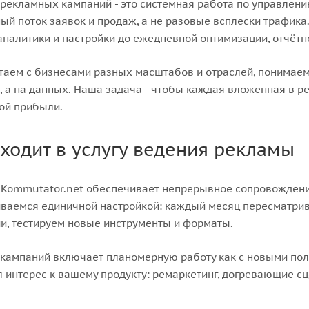
рекламных кампаний - это системная работа по управлению
ый поток заявок и продаж, а не разовые всплески трафика
 аналитики и настройки до ежедневной оптимизации, отчётн
аем с бизнесами разных масштабов и отраслей, понимаем 
, а на данных. Наша задача - чтобы каждая вложенная в 
ой прибыли.
входит в услугу ведения рекламы
 Kommutator.net обеспечивает непрерывное сопровождени
ваемся единичной настройкой: каждый месяц пересматрив
и, тестируем новые инструменты и форматы.
кампаний включает планомерную работу как с новыми польз
 интерес к вашему продукту: ремаркетинг, догревающие 