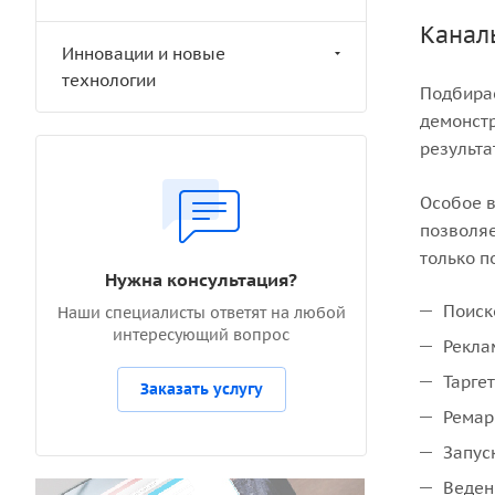
Канал
Инновации и новые
технологии
Подбирае
демонстр
результа
Особое в
позволяе
только п
Нужна консультация?
Поиск
Наши специалисты ответят на любой
интересующий вопрос
Рекла
Тарге
Заказать услугу
Ремар
Запус
Веден