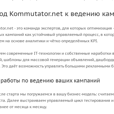
од Kommutator.net к ведению ка
or.net - это команда экспертов, для которых оптимизаци
х кампаний как устойчивый управляемый процесс, в кото
м на основе аналитики и чётко определённых KPI.
ем современные IT‑технологии и собственные наработки в
й, шаблоны для массовой генерации объявлений, дашборды 
. Это даёт возможность управлять большими рекламными б
 работы по ведению ваших кампаний
сле старта мы погружаемся в вашу бизнес‑модель: считае
ста. Далее выстраиваем управляемый цикл тестирования и
нее от месяца к месяцу.