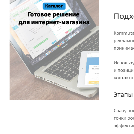
Подх
Kommutat
рекламны
принимае
Использу
и позици
контакта
Этапы
Сразу по
точки ро
эффектив