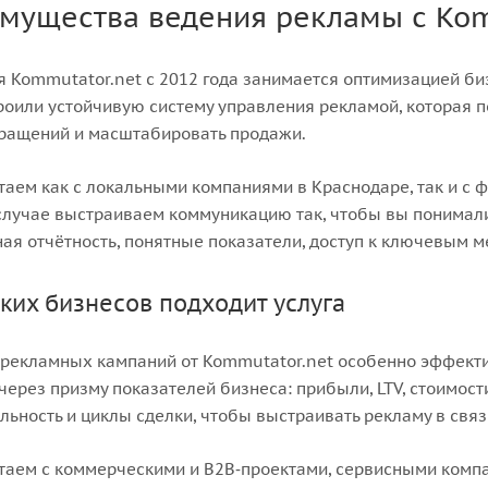
мущества ведения рекламы с Kom
 Kommutator.net с 2012 года занимается оптимизацией биз
оили устойчивую систему управления рекламой, которая 
бращений и масштабировать продажи.
аем как с локальными компаниями в Краснодаре, так и с
лучае выстраиваем коммуникацию так, чтобы вы понимали, 
ая отчётность, понятные показатели, доступ к ключевым 
ких бизнесов подходит услуга
рекламных кампаний от Kommutator.net особенно эффектив
через призму показателей бизнеса: прибыли, LTV, стоимост
ьность и циклы сделки, чтобы выстраивать рекламу в свя
аем с коммерческими и B2B‑проектами, сервисными компа