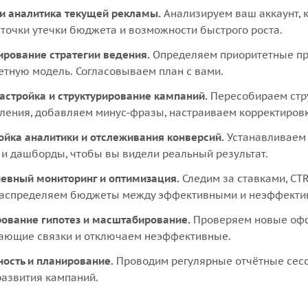
 и аналитика текущей рекламы.
Анализируем ваш аккаунт, 
точки утечки бюджета и возможности быстрого роста.
рование стратегии ведения.
Определяем приоритетные про
тную модель. Согласовываем план с вами.
астройка и структурирование кампаний.
Пересобираем стру
ления, добавляем минус‑фразы, настраиваем корректировки
ойка аналитики и отслеживания конверсий.
Устанавливаем 
 и дашборды, чтобы вы видели реальный результат.
евный мониторинг и оптимизация.
Следим за ставками, CTR
аспределяем бюджеты между эффективными и неэффекти
рование гипотез и масштабирование.
Проверяем новые офф
ающие связки и отключаем неэффективные.
ность и планирование.
Проводим регулярные отчётные сесс
развития кампаний.