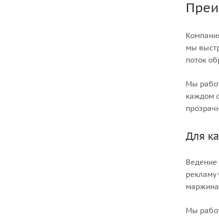
Преи
Компания
мы выстр
поток о
Мы работ
каждом с
прозрачн
Для ка
Ведение 
рекламу 
маржинал
Мы работ