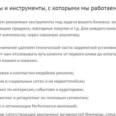
ы и инструменты, с которыми мы работае
м рекламные инструменты под задачи вашего бизнеса: зая
ацию продукта, повторные покупки и т.д. Для каждого кан
т комплексно, через сквозную аналитику.
нимание уделяем технической части: корректной установке 
т нам отслеживать путь клиента от первого клика до оплат
о кликам и показам.
овая и контекстно‑медийная реклама;
ма в социальных сетях и на маркетплейсах;
тинг по интересам, событиям и аудиториям;
кетинг и ретаргетинг по тепловым сегментам;
к и оптимизация Performance‑кампаний;
ие сопутствующих рекламных активностей (баннеры, спецпр