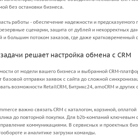
ой без остановки бизнеса.
асть работы - обеспечение надежности и предсказуемого 
резервные сценарии, защита от дублей и некорректных дан
й и большим потоком заказов, где даже кратковременный 
 задачи решает настройка обмена с CRM
мости от модели вашего бизнеса и выбранной CRM‑платфо
от базовой отправки заявок с сайта до сложной синхрониза
вать возможности RetailCRM, Битрикс24, amoCRM и других 
mmerce важно связать CRM с каталогом, корзиной, оплатой и
клика до повторной покупки. Для b2b‑компаний ключевым с
управление коммуникациями. В сервисных и проектных бизн
ообороте и аналитике загрузки команды.