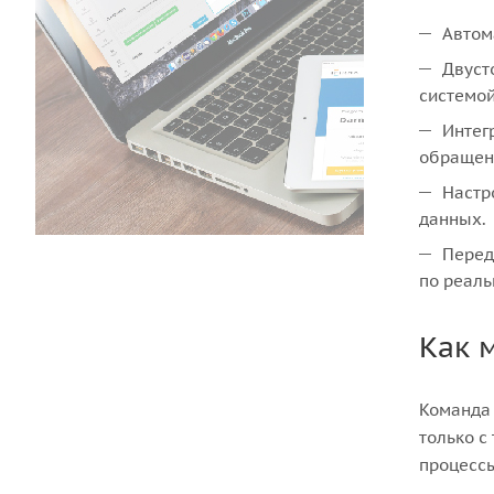
Автом
Двуст
системой
Интег
обращен
Настр
данных.
Перед
по реал
Как 
Команда 
только с
процессы