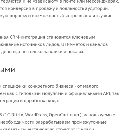
 теряются и не «зависают» в почте или мессенджерах.
ется конверсия в продажу и лояльность аудитории.
емую воронку и возможность быстро выявлять узкие
енная CRM‑интеграция становится ключевым
живание источников лидов, UTM‑меток и каналов
еньги, а не только на клики и показы.
ными
специфики конкретного бизнеса - от малого
ем как с типовыми модулями и официальными API, так
теграции и доработка кода.
1C‑Bitrix, WordPress, OpenCart и др.), используемые
ри необходимости разрабатываем промежуточные
 связать существующую структуру с новой