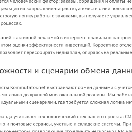
тся человеческий фактор: заказы, обращения и оплаты не
 реакции на запрос клиента растет, а вместе с ней повыша
строгую логику работы с заявками, вы получаете управля
процессах.
аний с активной рекламой в интернете правильно настро
нтом оценки эффективности инвестиций. Корректное отсле
позволяет пересобирать медиаплан, опираясь на реальные д
ожности и сценарии обмена дан
сты Kommutator.net выстраивают обмен данными с учетом 
‑магазина до крупной многоканальной розницы. Мы работа
видуальными сценариями, где требуется сложная логика ин
анда учитывает технологический стек вашего проекта: CMS (
ю и почтовые сервисы, учетные и складские системы. П
и коннекторы, позволяющие объединить несколько CRM или