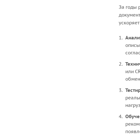
За годы 
документ
ускоряет
Анали
описы
согла
Техни
или C
обмен
Тести
реаль
нагруз
Обуче
реком
появл