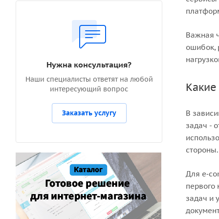
платформ
Важная ч
ошибок, 
нагрузко
Нужна консультация?
Наши специалисты ответят на любой
Какие
интересующий вопрос
Заказать услугу
В зависи
задач - 
использо
стороны.
Для e‑co
первого 
задач и 
документ