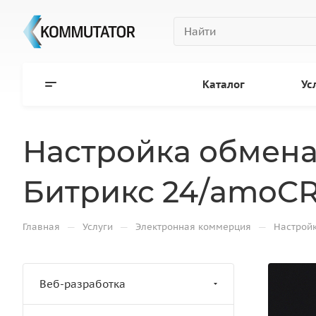
Каталог
Ус
Настройка обмена 
Битрикс 24/amoCR
—
—
—
Главная
Услуги
Электронная коммерция
Настройк
Веб-разработка