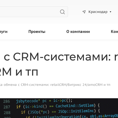
Краснодар
луги
Проекты
О компании
Кон
с CRM-cистемами: r
M и тп
а обмена с CRM-cистемами: retailCRM/Битрикс 24/amoCRM и тп