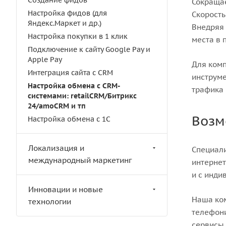
Создание фидов
Сокращае
Настройка фидов (для
Скорость
Яндекс.Маркет и др.)
Внедряя 
Настройка покупки в 1 клик
места в 
Подключение к сайту Google Pay и
Apple Pay
Для комп
Интеграция сайта с CRM
инструме
Настройка обмена с CRM-
трафика 
cистемами: retailCRM/Битрикс
24/amoCRM и тп
Возм
Настройка обмена с 1С
Локализация и
Специали
международный маркетинг
интернет
и с инди
Инновации и новые
Наша ком
технологии
телефони
сервисы 