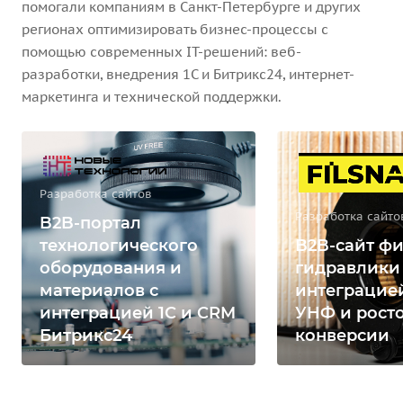
помогали компаниям в Санкт-Петербурге и других
регионах оптимизировать бизнес-процессы с
помощью современных IT-решений: веб-
разработки, внедрения 1С и Битрикс24, интернет-
маркетинга и технической поддержки.
Разработка сайтов
Разработка сайто
B2B-портал
технологического
B2B-сайт фи
оборудования и
гидравлики
материалов с
интеграцией
интеграцией 1С и CRM
УНФ и рост
Битрикс24
конверсии