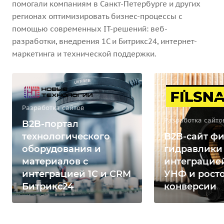
помогали компаниям в Санкт-Петербурге и других
регионах оптимизировать бизнес-процессы с
помощью современных IT-решений: веб-
разработки, внедрения 1С и Битрикс24, интернет-
маркетинга и технической поддержки.
Разработка сайтов
Разработка сайто
B2B-портал
технологического
B2B-сайт фи
оборудования и
гидравлики
материалов с
интеграцией
интеграцией 1С и CRM
УНФ и рост
Битрикс24
конверсии