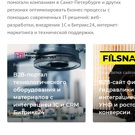
помогали компаниям в Санкт-Петербурге и других
регионах оптимизировать бизнес-процессы с
помощью современных IT-решений: веб-
разработки, внедрения 1С и Битрикс24, интернет-
маркетинга и технической поддержки.
Разработка сайтов
Разработка сайто
B2B-портал
технологического
B2B-сайт фи
оборудования и
гидравлики
материалов с
интеграцией
интеграцией 1С и CRM
УНФ и рост
Битрикс24
конверсии