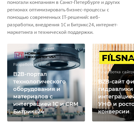
помогали компаниям в Санкт-Петербурге и других
регионах оптимизировать бизнес-процессы с
помощью современных IT-решений: веб-
разработки, внедрения 1С и Битрикс24, интернет-
маркетинга и технической поддержки.
Разработка сайтов
Разработка сайто
B2B-портал
технологического
B2B-сайт фи
оборудования и
гидравлики
материалов с
интеграцией
интеграцией 1С и CRM
УНФ и рост
Битрикс24
конверсии