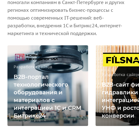
помогали компаниям в Санкт-Петербурге и других
регионах оптимизировать бизнес-процессы с
помощью современных IT-решений: веб-
разработки, внедрения 1С и Битрикс24, интернет-
маркетинга и технической поддержки.
Разработка сайтов
Разработка сайто
B2B-портал
технологического
B2B-сайт фи
оборудования и
гидравлики
материалов с
интеграцией
интеграцией 1С и CRM
УНФ и рост
Битрикс24
конверсии