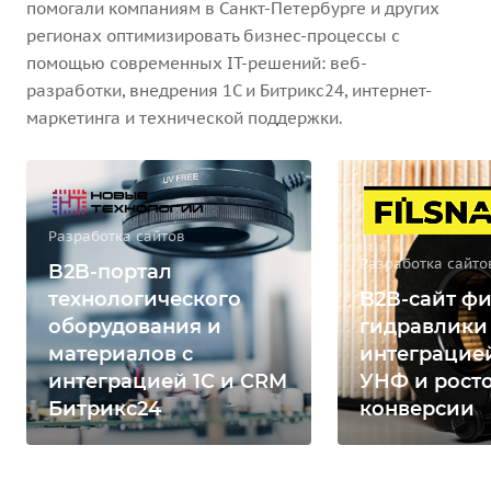
помогали компаниям в Санкт-Петербурге и других
регионах оптимизировать бизнес-процессы с
помощью современных IT-решений: веб-
разработки, внедрения 1С и Битрикс24, интернет-
маркетинга и технической поддержки.
Разработка сайтов
Разработка сайто
B2B-портал
технологического
B2B-сайт фи
оборудования и
гидравлики
материалов с
интеграцией
интеграцией 1С и CRM
УНФ и рост
Битрикс24
конверсии