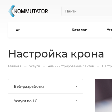
Каталог
Ус
Настройка крона
—
—
—
Главная
Услуги
Администрирование сайтов
Настр
Веб-разработка
Услуги по 1С