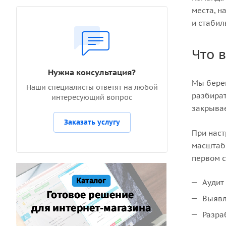
места, н
и стабил
Что 
Нужна консультация?
Мы берем
Наши специалисты ответят на любой
разбират
интересующий вопрос
закрыва
Заказать услугу
При наст
масштаби
первом с
Аудит
Выявл
Разра