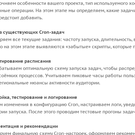
очняем особенности вашего проекта, тип используемого хос
чные операции. На этом этапе мы определяем, какие зада
редстоит добавить.
з существующих Cron-задач
ряем все текущие задания: частоту запуска, длительность, 
о на этом этапе выявляются «забытые» скрипты, которые п
тирование расписания
батываем оптимальную схему запуска задач, чтобы распре
соёмких процессов. Учитываем пиковые часы работы польз
региональные нюансы активности аудитории.
ойка, тестирование и логирование
м изменения в конфигурацию Cron, настраиваем логи, увед
рии запуска. После этого проводим тестовые прогоны задач
ентация и рекомендации
руем финальную схему Cron-настроек, оформляем рекоме