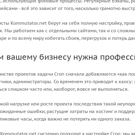
, использующих фоновые процессы. Регулярные бэкапы, ра
ейсами - всё это зависит от того, насколько грамотно выстр
сты Kommutator.net берут на себя полную настройку, про
х. Мы работаем как с отдельными сайтами, так и со слож
ре и по всему миру избегать сбоев, перегрузок и потерь да
м вашему бизнесу нужна професс
нстве проектов задачи Cron сначала добавляются «как пол
чики, администраторы. Со временем это приводит к хаосу:
ься слишком часто или, наоборот, вовсе не выполняться.
кой нагрузке или росте проекта последствия такой неупо
еожиданные ошибки, растущие затраты на хостинг и подде
 пиковые часы, когда важно не потерять ни одного заказа.
Kommutator.net системно подходит к настройке Cron: мы