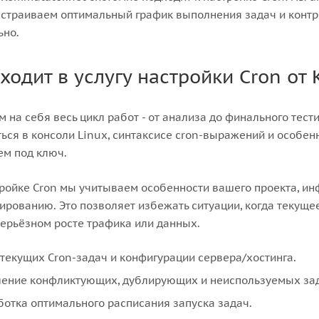
астраиваем оптимальный график выполнения задач и контр
ьно.
входит в услугу настройки Cron от
 на себя весь цикл работ - от анализа до финального тес
ься в консоли Linux, синтаксисе cron-выражений и особен
ем под ключ.
ройке Cron мы учитываем особенности вашего проекта, инф
рованию. Это позволяет избежать ситуации, когда текущее
ерьёзном росте трафика или данных.
 текущих Cron-задач и конфигурации сервера/хостинга.
ение конфликтующих, дублирующих и неиспользуемых зад
ботка оптимального расписания запуска задач.