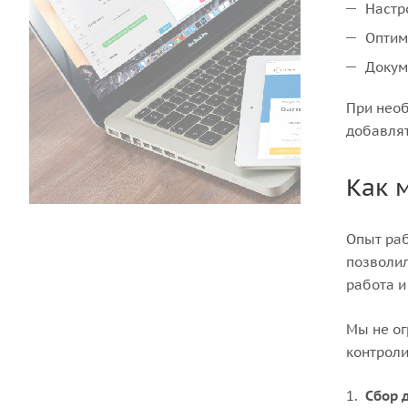
Настр
Оптим
Докум
При необ
добавлят
Как 
Опыт раб
позволил
работа и
Мы не ог
контроли
Сбор 