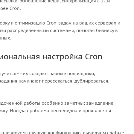
ссылки, обновление кеша, синхронизация с 1С и
оен Cron.
верку и оптимизацию Cron-задач на ваших серверах и
ными распределёнными системами, помогая бизнесу в
нных.
иональная настройка Cron
учится» - их создают разные подрядчики,
 задания начинают пересекаться, дублироваться,
рядоченной работы особенно заметны: замедление
ржку. Иногда проблема неочевидна и проявляется
 анализируем текущую конфигурацию, выявляем слабые