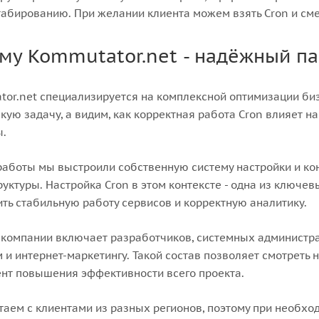
абированию. При желании клиента можем взять Cron и см
му Kommutator.net - надёжный па
or.net специализируется на комплексной оптимизации би
кую задачу, а видим, как корректная работа Cron влияет н
ы.
работы мы выстроили собственную систему настройки и к
уктуры. Настройка Cron в этом контексте - одна из ключе
ть стабильную работу сервисов и корректную аналитику.
компании включает разработчиков, системных администр
 и интернет-маркетингу. Такой состав позволяет смотреть на
нт повышения эффективности всего проекта.
аем с клиентами из разных регионов, поэтому при необхо