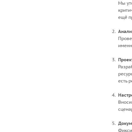
Мы ут
крити
ещё п
Анали
Прове
именн
Проек
Разра
ресур
есть 
Настр
Вноси
сцена
Докум
Фикси