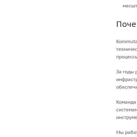
масшт
Поче
Kommutat
техничес
процесс
За годы 
инфрастр
обеспечи
Команда 
системам
инструме
Мы работ