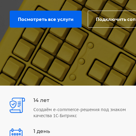
Посмотреть все услуги
Подключить со
14 лет
Создаём e-commerce-решения под знаком
качества 1С-Битрикс
1 день