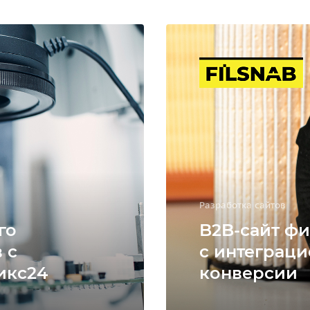
Разработка сайтов
го
B2B-сайт фи
 с
с интеграци
икс24
конверсии